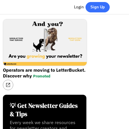
Login
Sign Up
Operators are moving to LetterBucket.
Discover why
Promoted
💡 Get Newsletter Guides
& Tips
Every week we share resources
for newsletter creators and