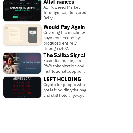
Alfafinances
AI-Powered Market
Intelligence, Delivered
Daily
Would Pay Again
Covering the machine-
payments economy-
produced entirely
through x402.
The Saliba Signal
Essential reading on
RWA tokenization and
institutional adoption.
LEFT HOLDING
Crypto for people who
got left holding the bag
and still hold anyways.