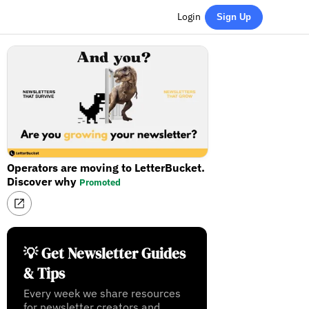
Login
Sign Up
Operators are moving to LetterBucket.
Discover why
Promoted
💡 Get Newsletter Guides
& Tips
Every week we share resources
for newsletter creators and