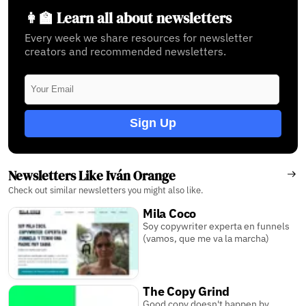
👩‍🏫 Learn all about newsletters
Every week we share resources for newsletter
creators and recommended newsletters.
Sign Up
Newsletters Like Iván Orange
Check out similar newsletters you might also like.
Mila Coco
Soy copywriter experta en funnels
(vamos, que me va la marcha)
The Copy Grind
Good copy doesn't happen by